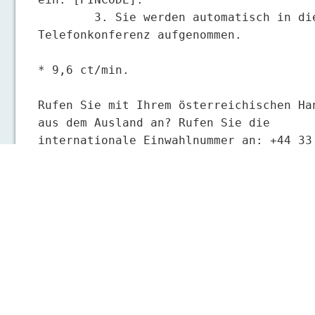
	3. Sie werden automatisch in die 
Telefonkonferenz aufgenommen.

* 9,6 ct/min. 

Rufen Sie mit Ihrem österreichischen Han
aus dem Ausland an? Rufen Sie die 
internationale Einwahlnummer an: +44 33 
3300 2520.

Bei Fragen besuchen Sie uns bitte unter 
www.telefonkonferenz.net oder rufen Sie 
während der Bürozeiten unter:  +44 33 33
2542 (weltweit, kostenpflichtig).

Sie wollen selbst eine Telefonkonferenz 
organisieren? Besuchen Sie uns unter 